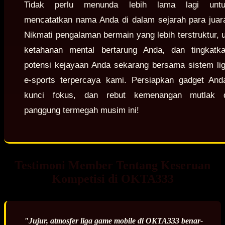
Tidak perlu menunda lebih lama lagi unt
mencatatkan nama Anda di dalam sejarah para juar
Nikmati pengalaman bermain yang lebih terstruktur, u
ketahanan mental bertarung Anda, dan tingkatk
potensi kejayaan Anda sekarang bersama sistem li
e-sports terpercaya kami. Persiapkan gadget And
kunci fokus, dan rebut kemenangan mutlak 
panggung termegah musim ini!
Testimoni Member Tentang Keseruan
Kompetisi di OKTA333
"Jujur, atmosfer liga game mobile di OKTA333 benar-