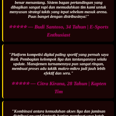
benar menantang. Sistem bagan pertandingan yang
dibagikan sangat rapi dan memudahkan tim kami untuk
menyusun strategi taktis yang tepat sebelum masuk arena.
Puas banget dengan distribusinya!"
⭐⭐⭐⭐⭐ — Budi Santoso, 34 Tahun | E-Sports
Enthusiast
"Platform kompetisi digital paling sportif yang pernah saya
ikuti. Pembagian kelompok liga dan tantangannya selalu
update. Manajemen turnamennya pun sangat ringan,
membuat proses adu taktik makro-mikro jadi jauh lebih
efektif dan seru."
⭐⭐⭐⭐⭐ — Citra Kirana, 28 Tahun | Kapten
Tim
"Kombinasi antara kemudahan akses liga dan jaminan
distribusi reward fantastis harian membuat saya betah