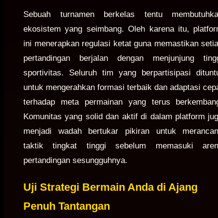
Sebuah turnamen berkelas tentu membutuhk
ekosistem yang seimbang. Oleh karena itu, platfo
ini menerapkan regulasi ketat guna memastikan seti
pertandingan berjalan dengan menjunjung ting
sportivitas. Seluruh tim yang berpartisipasi ditunt
untuk mengerahkan formasi terbaik dan adaptasi cep
terhadap meta permainan yang terus berkemban
Komunitas yang solid dan aktif di dalam platform ju
menjadi wadah bertukar pikiran untuk meranca
taktik tingkat tinggi sebelum memasuki are
pertandingan sesungguhnya.
Uji Strategi Bermain Anda di Ajang
Penuh Tantangan